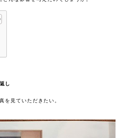
し
業
返し
真を見ていただきたい。