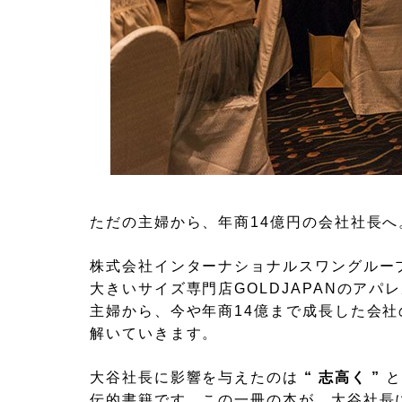
ただの主婦から、年商14億円の会社社長へ
株式会社インターナショナルスワングルー
大きいサイズ専門店GOLDJAPANのア
主婦から、今や年商14億まで成長した会
解いていきます。
大谷社長に影響を与えたのは
“ 志高く ”
伝的書籍です。この一冊の本が、大谷社長