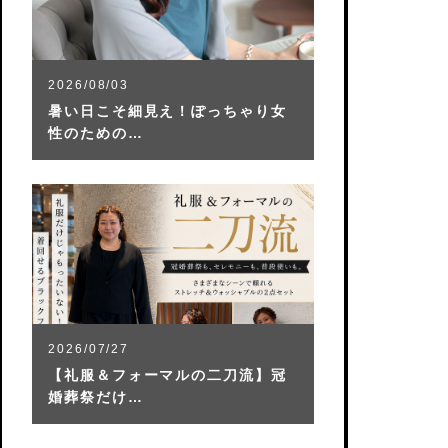
2026/08/03
暑い日こそ細見え！ぽっちゃり女
性のための…
2026/07/27
【礼服＆フォーマルの二刀流】冠
婚葬祭だけ…