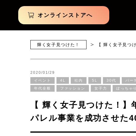
オンラインストアへ
輝く女子見つけた！
【 輝く女子見つ
2020/01/29
イベント
4L
社内
5L
30代
パー
年代全般
ファッション
女子力
ぽっちゃ
【 輝く女子見つけた！】年
パレル事業を成功させた4