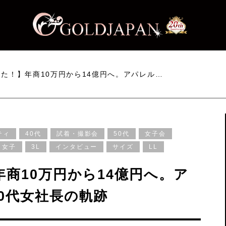
けた！】年商10万円から14億円へ。アパレル…
ティ
40代
試着・撮影会
50代
女子会
り女子
3L
インタビュー
サイズ
LL
商10万円から14億円へ。ア
0代女社長の軌跡