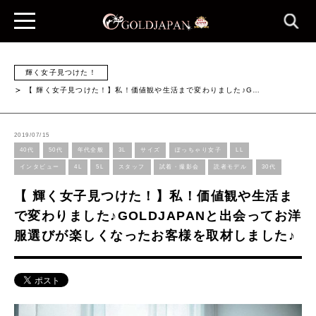
輝く女子見つけた！
【 輝く女子見つけた！】私！価値観や生活まで変わりました♪G…
2019/07/15
40代
50代
年代全般
3L
サイズ
ぽっちゃり女子
LL
インタビュー
4L
5L
スタッフ
試着・撮影会
読者モデル
30代
【 輝く女子見つけた！】私！価値観や生活ま
で変わりました♪GOLDJAPANと出会ってお洋
服選びが楽しくなったお客様を取材しました♪