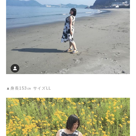
▲身長153㎝ サイズLL