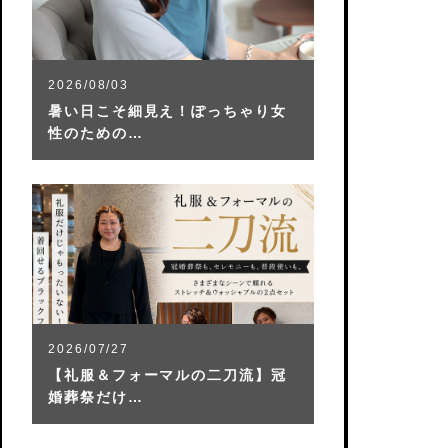
2026/08/03
暑い日こそ細見え！ぽっちゃり女
性のための…
2026/07/27
【礼服＆フォーマルの二刀流】冠
婚葬祭だけ…