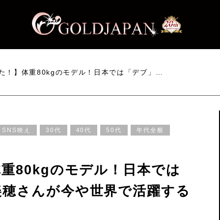
た！】体重80kgのモデル！日本では「デブ」…
SNS映え
30代
40代
50代
年代全般
重80kgのモデル！日本では
美穂さんが今や世界で活躍する