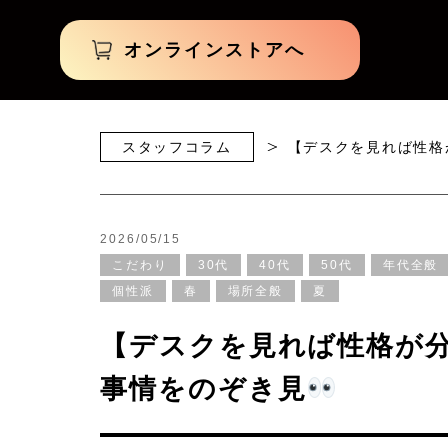
オンラインストアへ
スタッフコラム
【デスクを見れば性格
2026/05/15
こだわり
30代
40代
50代
年代全般
個性派
春
場所全般
夏
【デスクを見れば性格が
事情をのぞき見