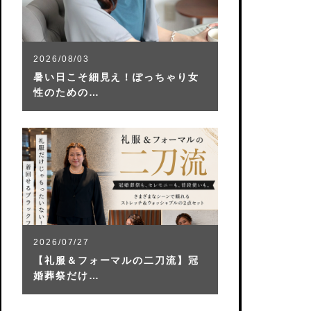
2026/08/03
暑い日こそ細見え！ぽっちゃり女
性のための…
2026/07/27
【礼服＆フォーマルの二刀流】冠
婚葬祭だけ…