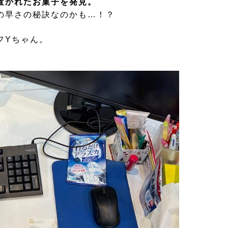
置かれたお菓子を発見。
の早さの秘訣なのかも…！？
フYちゃん。