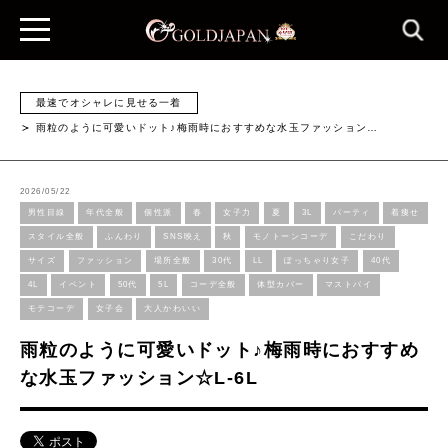
最速でオシャレに見せる一着
雨粒のように可愛いドット♪梅雨時におすすめな水玉ファッション…
2026/05/22
男性目線
年代全般
個性派
春
女子力
夏
3L
パーティ
着痩せ
スタイル全般
ふんわり
SNS映え
秋
モノトーンコーデ
こだわり
サイズ
ファッション
場所全般
30代
LL
ぽっちゃり女子
40代
4L
イベント
50代
5L
コーデ全般
体型カバー
マストバイ
モテコーデ
女子会
大人かわいい
雨粒のように可愛いドット♪梅雨時におすすめ
な水玉ファッション☆L-6L