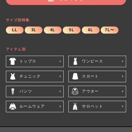
サイズ別特集
LL
3L
4L
5L
6L
7L〜
アイテム別
トップス
ワンピース
チュニック
スカート
パンツ
アウター
ルームウェア
サロペット