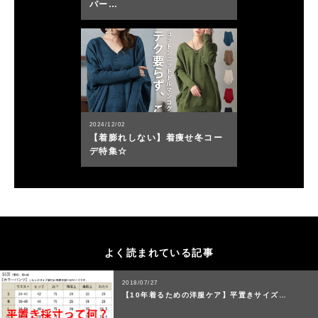
パー…
2024/12/02
【着膨れしない】着痩せ冬コー
デ特集☆
よく読まれている記事
2018/07/27
【10年着るための洋服ケア】平置きサイズ…