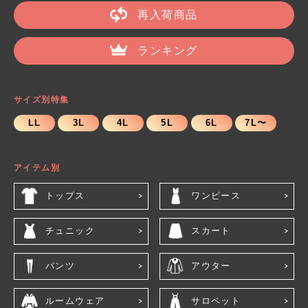
再入荷商品
ランキング
サイズ別特集
LL
3L
4L
5L
6L
7L〜
アイテム別
トップス
ワンピース
チュニック
スカート
パンツ
アウター
ルームウェア
サロペット