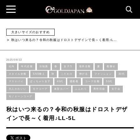
大きいサイズのおすすめ
秋はいつ来るの？令和の秋服はドロストデザインで長～く着用♪L…
2025/08/22
社内
年代全般
豆知識
春
女子力
場所全般
夏
着痩せ
スタイル全般
SNS映え
秋
こだわり
伸びる
ファッション
30代
マストバイ
ぽっちゃり女子
40代
通勤着
コーデ全般
50代
大人かわいい
モテコーデ
体型カバー
ふんわり
男性目線
女子会
モノトーンコーデ
秋はいつ来るの？令和の秋服はドロストデザ
インで長～く着用♪LL-5L