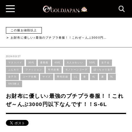
この服お値段以上
お財布に優しい♪最強のプチプラ春服！！これぜ～んぶ3000円…
2024/03/27
マストバイ
30代
通勤着
40代
大人かわいい
50代
女子会
ふんわり
ファッション
年代全般
モノトーンコーデ
ぽっちゃり女子
女子力
コーデ全般
サイズ
男性目線
LL
春
4L
夏
5L
SNS映え
お財布に優しい♪最強のプチプラ春服！！これ
ぜ～んぶ3000円以下なんです！！S-6L