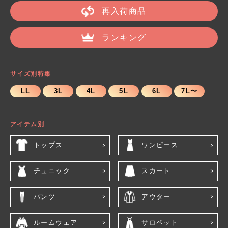
再入荷商品
ランキング
サイズ別特集
LL
3L
4L
5L
6L
7L〜
アイテム別
トップス
ワンピース
チュニック
スカート
パンツ
アウター
ルームウェア
サロペット