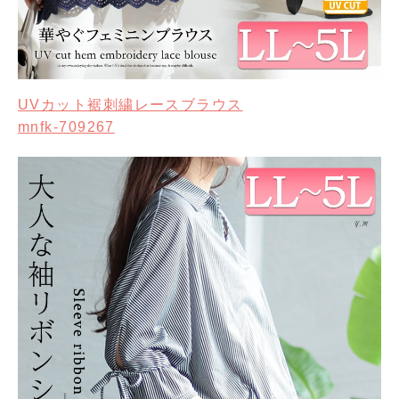
UVカット裾刺繍レースブラウス
mnfk-709267