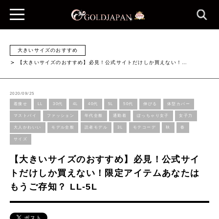
大きいサイズのおすすめ
【大きいサイズのおすすめ】必見！公式サイトだけしか買えない！…
2020/09/25
着痩せ
LL
30代
4L
40代
5L
50代
伸びる
体型カバー
マストバイ
ファッション
年代全般
通勤着
ぽっちゃり女子
女子力
大人かわいい
モデル全般
読者モデル
3L
モテコーデ
秋
春
サイズ
【大きいサイズのおすすめ】必見！公式サイ
トだけしか買えない！限定アイテムあなたは
もうご存知？ LL-5L