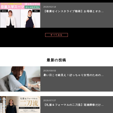
2020/02/14
【着痩せインスタライブ動画】お母様とオカ…
すべてみる
最新の投稿
2026/08/03
暑い日こそ細見え！ぽっちゃり女性のための…
2026/07/27
【礼服＆フォーマルの二刀流】冠婚葬祭だけ…