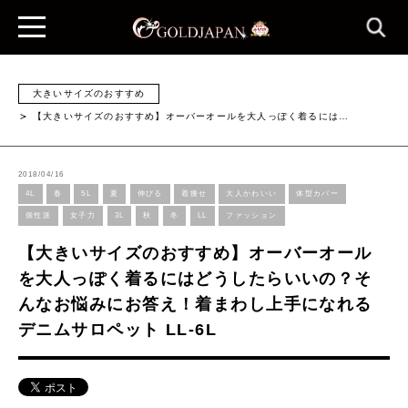
大きいサイズのおすすめ
【大きいサイズのおすすめ】オーバーオールを大人っぽく着るには…
2018/04/16
4L
春
5L
夏
伸びる
着痩せ
大人かわいい
体型カバー
個性派
女子力
3L
秋
冬
LL
ファッション
【大きいサイズのおすすめ】オーバーオール
を大人っぽく着るにはどうしたらいいの？そ
んなお悩みにお答え！着まわし上手になれる
デニムサロペット LL-6L