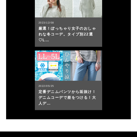
2023/12/08
厳選！ぽっちゃり女子のおしゃ
れな冬コーデ。タイプ別22選
♡L…
2022/05/25
定番デニムパンツから垢抜け！
デニムコーデで差をつける！大
人デ…