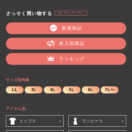
さっそく買い物する
オンラインストアへ
新着商品
再入荷商品
ランキング
サイズ別特集
LL
3L
4L
5L
6L
7L〜
アイテム別
トップス
ワンピース