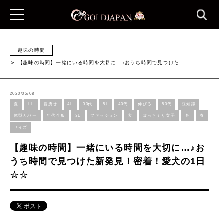
趣味の時間
【趣味の時間】一緒にいる時間を大切に…♪おうち時間で見つけた…
2020/05/08
夏
LL
着痩せ
4L
30代
5L
40代
伸びる
50代
豆知識
体型カバー
年代全般
3L
ファッション
秋
ぽっちゃり女子
冬
春
サイズ
【趣味の時間】一緒にいる時間を大切に…♪お
うち時間で見つけた新発見！密着！愛犬の1日
☆☆