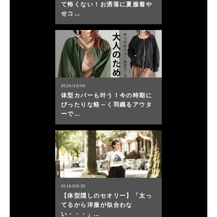
て怖くない！お洒落に夏服着や
せコ…
2024/10/04
体型カバーも叶う！今の時期に
ぴったりな軽～く羽織るアウタ
ーで…
2018/06/30
【体型隠しのセオリー】「太っ
てるから洋服が似合わな
い・・・」…