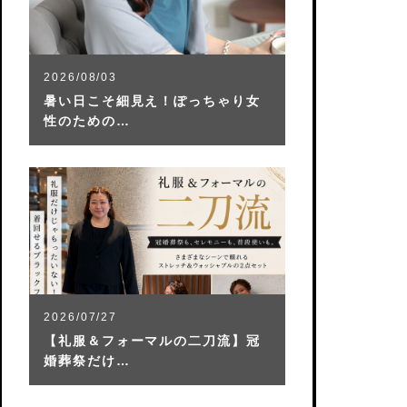
2026/08/03
暑い日こそ細見え！ぽっちゃり女
性のための…
2026/07/27
【礼服＆フォーマルの二刀流】冠
婚葬祭だけ…