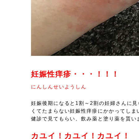
妊娠性痒疹・・・！！！
にんしんせいようしん
妊娠後期になると1割～2割の妊婦さんに
くてたまらない妊娠性痒疹にかかってしま
健診で見てもらい、飲み薬と塗り薬を貰い
カユイ！カユイ！カユイ！