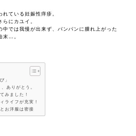
われている妊娠性痒疹。
さらにカユイ。
の中では我慢が出来ず、パンパンに腫れ上がった
始末…。
選び」
Nよ、ありがとう。
着てみました！
ティライフが充実！
ルとお洋服は密接