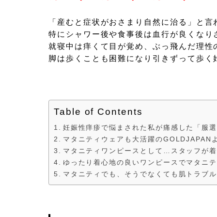
「産むと症状がおさまり自然に治る」と言
特にシャワー後や食事後は血行が良くなり
就寝中は痒くて目が覚め、ぶっ飛んだ理性
脚は歩くことも困難になり引きずって歩く
Table of Contents
妊娠性痒疹で悩まされた私が痛感した「服
マタニティウェアも大活躍のGOLDJAPA
マタニティワンピースとして…スタッフが
ゆったり着心地の良いワンピースでマタニ
マタニティでも、そうでなくても肌トラブ