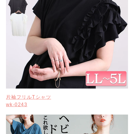
片袖フリルTシャツ
wk-0243