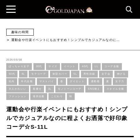
趣味の時間
運動会や行楽イベントにもおすすめ！シンプルでカジュアルなのに…
2026/05/08
ぽっちゃり女子
30代
サイズ
イベント
40代
LL
コーデ全般
50代
4L
モテコーデ
体型カバー
5L
男性目線
女子会
伸びる
社内
年代全般
マストバイ
春
ダイエット
通勤着
夏
女子力
大人かわいい
着痩せ
3L
モノトーンコーデ
SNS映え
スタイル全般
ファッション
場所全般
こだわり
秋
運動会や行楽イベントにもおすすめ！シンプ
ルでカジュアルなのに程よくお洒落で好印象
コーデ☆S-11L