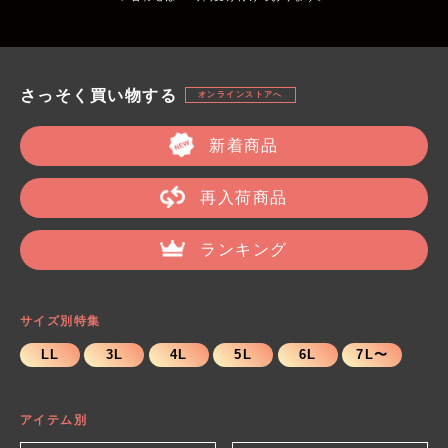
さっそく買い物する
オンラインストアへ
新着商品
再入荷商品
ランキング
サイズ別特集
LL
3L
4L
5L
6L
7L〜
アイテム別