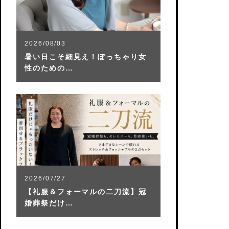
2026/08/03
暑い日こそ細見え！ぽっちゃり女
性のための…
2026/07/27
【礼服＆フォーマルの二刀流】冠
婚葬祭だけ…