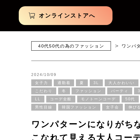
オンラインストアへ
40代50代の為のファッション
ワンパ
2024/10/09
女子力
通勤着
夏
3L
大人かわいい
こだわり
冬
ファッション
パーティ
LL
コーデ全般
モノトーンコーデ
50代
男性目線
韓国ファッション
女子会
伸び
ワンパターンになりがち
こなれて見える大人コーデに