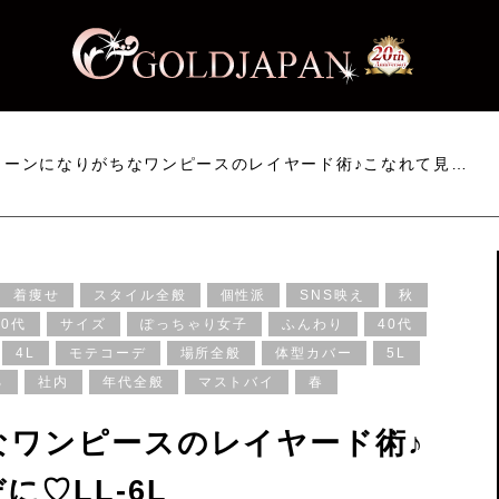
ターンになりがちなワンピースのレイヤード術♪こなれて見…
着痩せ
スタイル全般
個性派
SNS映え
秋
30代
サイズ
ぽっちゃり女子
ふんわり
40代
4L
モテコーデ
場所全般
体型カバー
5L
る
社内
年代全般
マストバイ
春
なワンピースのレイヤード術♪
♡LL-6L