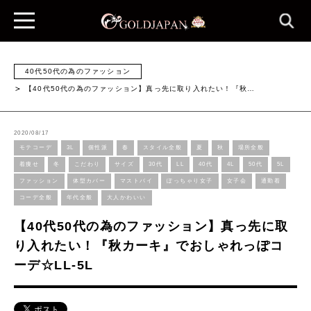
40代50代の為のファッション
【40代50代の為のファッション】真っ先に取り入れたい！『秋…
2020/08/17
モテコーデ
3L
個性派
春
スタイル全般
夏
秋
場所全般
着痩せ
冬
こだわり
サイズ
30代
LL
40代
4L
50代
5L
ファッション
体型カバー
マストバイ
ぽっちゃり女子
女子会
通勤着
コーデ全般
年代全般
大人かわいい
【40代50代の為のファッション】真っ先に取
り入れたい！『秋カーキ』でおしゃれっぽコ
ーデ☆LL-5L