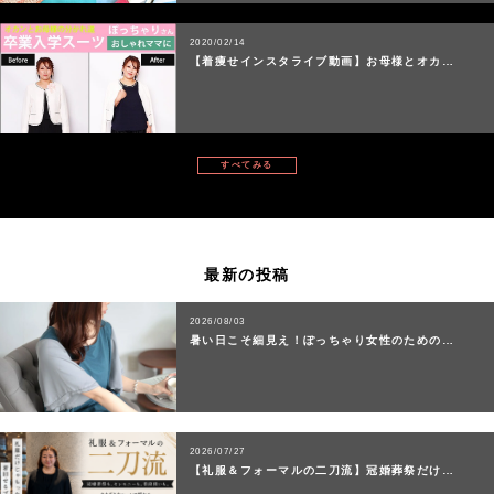
2020/02/14
【着痩せインスタライブ動画】お母様とオカ…
すべてみる
最新の投稿
2026/08/03
暑い日こそ細見え！ぽっちゃり女性のための…
2026/07/27
【礼服＆フォーマルの二刀流】冠婚葬祭だけ…