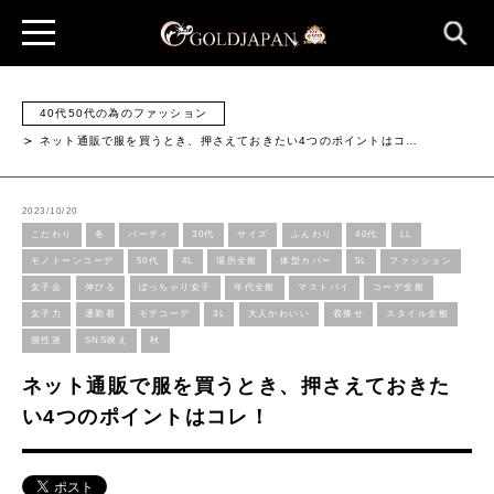
40代50代の為のファッション
ネット通販で服を買うとき、押さえておきたい4つのポイントはコ…
2023/10/20
こだわり
冬
パーティ
30代
サイズ
ふんわり
40代
LL
モノトーンコーデ
50代
4L
場所全般
体型カバー
5L
ファッション
女子会
伸びる
ぽっちゃり女子
年代全般
マストバイ
コーデ全般
女子力
通勤着
モテコーデ
3L
大人かわいい
着痩せ
スタイル全般
個性派
SNS映え
秋
ネット通販で服を買うとき、押さえておきた
い4つのポイントはコレ！