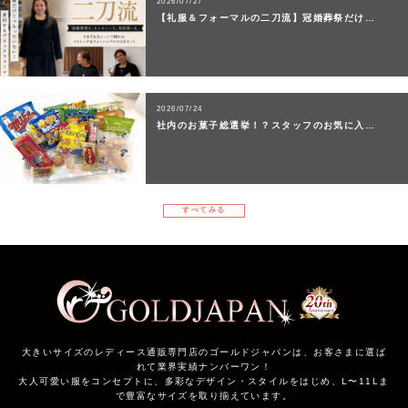
2026/07/27
【礼服＆フォーマルの二刀流】冠婚葬祭だけ…
2026/07/24
社内のお菓子総選挙！？スタッフのお気に入…
すべてみる
大きいサイズのレディース通販専門店のゴールドジャパンは、お客さまに選ば
れて業界実績ナンバーワン！
大人可愛い服をコンセプトに、多彩なデザイン・スタイルをはじめ、L〜11Lま
で豊富なサイズを取り揃えています。