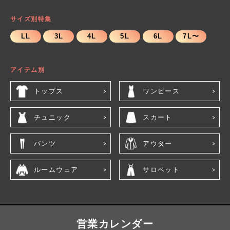
サイズ別特集
LL
3L
4L
5L
6L
7L〜
アイテム別
トップス
ワンピース
チュニック
スカート
パンツ
アウター
ルームウェア
サロペット
営業カレンダー