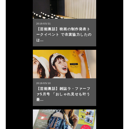
2019/05/31
【芸能裏話】映画の制作発表ト
ークイベント で衣裳協力したの
は…
2019/05/10
【芸能裏話】雑誌ラ・ファーフ
ァ5月号 「おしゃれ見せも叶う
最…