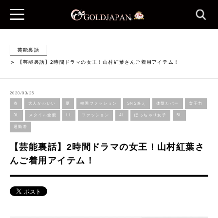
芸能裏話
【芸能裏話】2時間ドラマの女王！山村紅葉さんご着用アイテム！
2020/03/25
春
大人かわいい
夏
韓国ファッション
SNS映え
体型カバー
女子力
3L
スタイル全般
LL
ファッション
4L
ぽっちゃり女子
5L
通勤着
【芸能裏話】2時間ドラマの女王！山村紅葉さ
んご着用アイテム！