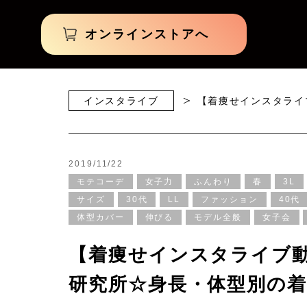
オンラインストアへ
インスタライブ
【着痩せインスタライ
2019/11/22
モテコーデ
女子力
ふんわり
春
3L
サイズ
30代
LL
ファッション
40代
体型カバー
伸びる
モデル全般
女子会
【着痩せインスタライブ
研究所☆身長・体型別の着比