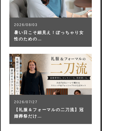
2026/08/03
暑い日こそ細見え！ぽっちゃり女
性のための…
2026/07/27
【礼服＆フォーマルの二刀流】冠
婚葬祭だけ…