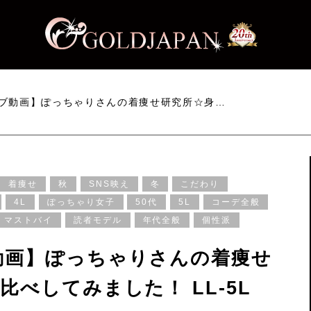
ブ動画】ぽっちゃりさんの着痩せ研究所☆身…
着痩せ
秋
SNS映え
冬
こだわり
4L
ぽっちゃり女子
50代
5L
コーデ全般
マストバイ
読者モデル
年代全般
個性派
動画】ぽっちゃりさんの着痩せ
べしてみました！ LL-5L