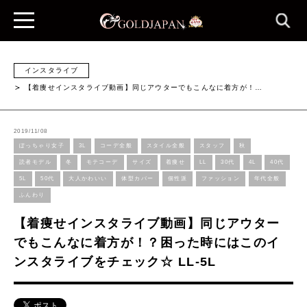
インスタライブ
【着痩せインスタライブ動画】同じアウターでもこんなに着方が！…
2019/11/08
ぽっちゃり女子
3L
コーデ全般
スタイル全般
スタッフ
秋
読者モデル
冬
モテコーデ
サイズ
着痩せ
LL
30代
4L
40代
5L
50代
大人かわいい
体型カバー
個性派
ファッション
年代全般
ふんわり
【着痩せインスタライブ動画】同じアウター
でもこんなに着方が！？困った時にはこのイ
ンスタライブをチェック☆ LL-5L