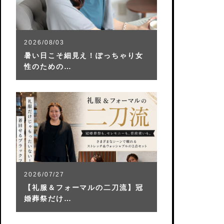
2026/08/03
暑い日こそ細見え！ぽっちゃり女
性のための…
2026/07/27
【礼服＆フォーマルの二刀流】冠
婚葬祭だけ…