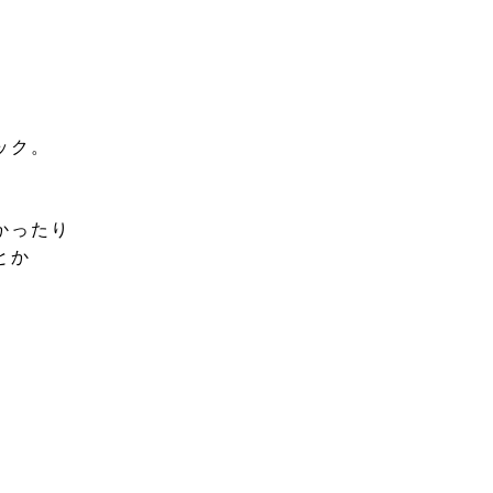
。
ック。
かったり
とか