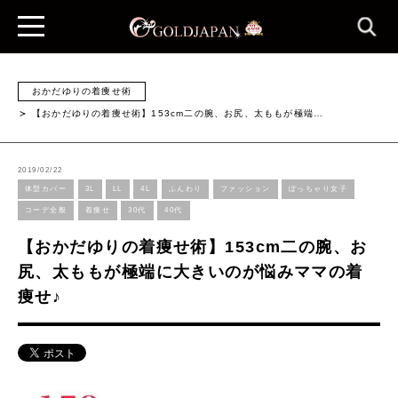
おかだゆりの着痩せ術
【おかだゆりの着痩せ術】153cm二の腕、お尻、太ももが極端…
2019/02/22
体型カバー
3L
LL
4L
ふんわり
ファッション
ぽっちゃり女子
コーデ全般
着痩せ
30代
40代
【おかだゆりの着痩せ術】153cm二の腕、お
尻、太ももが極端に大きいのが悩みママの着
痩せ♪