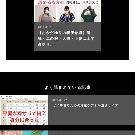
2019/01/11
【おかだゆりの着痩せ術】肩
幅・二の腕・大胸・下腹…上半
身ボリ…
よく読まれている記事
2018/07/27
【10年着るための洋服ケア】平置きサイズ…