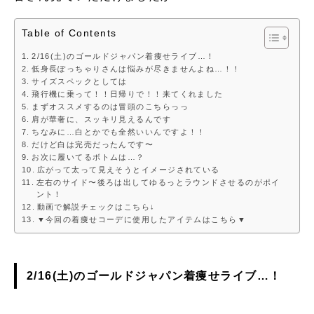
Table of Contents
2/16(土)のゴールドジャパン着痩せライブ…！
低身長ぽっちゃりさんは悩みが尽きませんよね…！！
サイズスペックとしては
飛行機に乗って！！日帰りで！！来てくれました
まずオススメするのは冒頭のこちらっっ
肩が華奢に、スッキリ見えるんです
ちなみに…白とかでも全然いいんですよ！！
だけど白は完売だったんです〜
お次に履いてるボトムは…？
広がって太って見えそうとイメージされている
左右のサイド〜後ろは出してゆるっとラウンドさせるのがポイ
ント！
動画で解説チェックはこちら↓
▼今回の着痩せコーデに使用したアイテムはこちら▼
2/16(土)の
ゴールドジャパン着痩せライブ…！