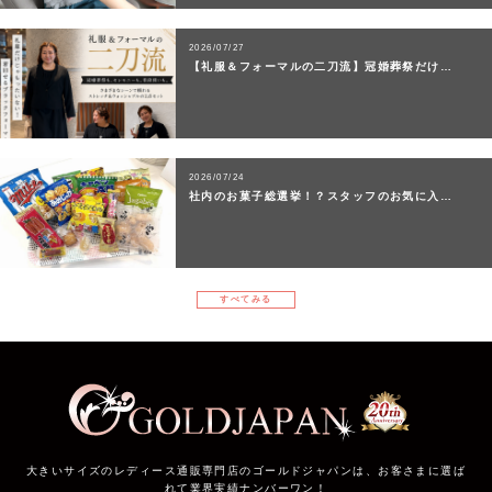
2026/07/27
【礼服＆フォーマルの二刀流】冠婚葬祭だけ…
2026/07/24
社内のお菓子総選挙！？スタッフのお気に入…
すべてみる
大きいサイズのレディース通販専門店のゴールドジャパンは、お客さまに選ば
れて業界実績ナンバーワン！