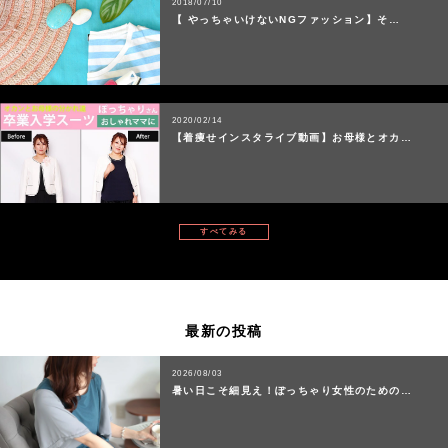
2018/07/10
【 やっちゃいけないNGファッション】そ…
2020/02/14
【着痩せインスタライブ動画】お母様とオカ…
すべてみる
最新の投稿
2026/08/03
暑い日こそ細見え！ぽっちゃり女性のための…