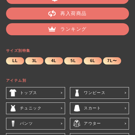
再入荷商品
ランキング
サイズ別特集
LL
3L
4L
5L
6L
7L〜
アイテム別
トップス
ワンピース
チュニック
スカート
パンツ
アウター