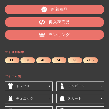
新着商品
再入荷商品
ランキング
サイズ別特集
LL
3L
4L
5L
6L
7L〜
アイテム別
トップス
ワンピース
チュニック
スカート