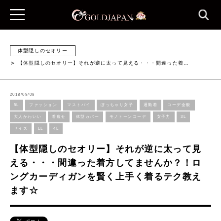
体型隠しのセオリー
【体型隠しのセオリー】それが逆に太って見える・・・間違った着…
2018/09/08
5L
ファッション
マストバイ
ぽっちゃり女子
通勤着
コーデ全般
大人かわいい
着痩せ
体型カバー
モノトーンコーデ
女子力
3L
サイズ
LL
4L
【体型隠しのセオリー】それが逆に太って見
える・・・間違った着方してませんか？！ロ
ングカーディガンを賢く上手く着るテク教え
ます☆