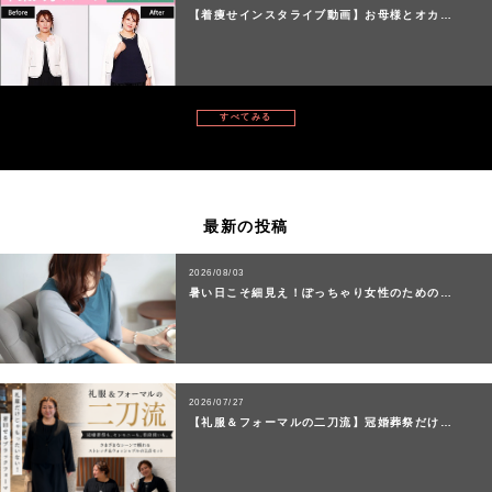
【着痩せインスタライブ動画】お母様とオカ…
すべてみる
最新の投稿
2026/08/03
暑い日こそ細見え！ぽっちゃり女性のための…
2026/07/27
【礼服＆フォーマルの二刀流】冠婚葬祭だけ…