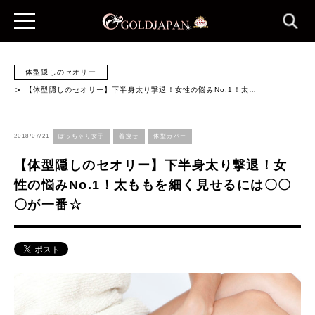
体型隠しのセオリー
【体型隠しのセオリー】下半身太り撃退！女性の悩みNo.1！太…
2018/07/21
ぽっちゃり女子
着痩せ
体型カバー
【体型隠しのセオリー】下半身太り撃退！女
性の悩みNo.1！太ももを細く見せるには〇〇
〇が一番☆