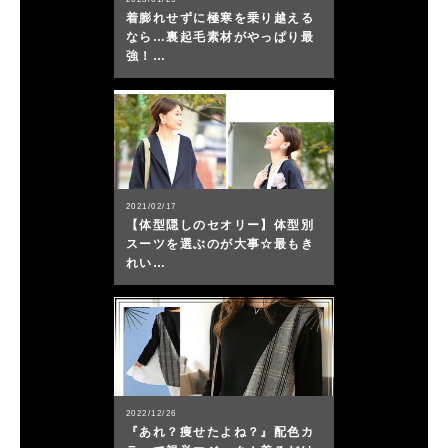
着膨れせずに極寒を乗り越える
なら…裏起毛素材がやっぱり最
強！…
2021/02/17
【体型隠しのセオリー】体型別
スーツを選ぶのが大事☆最もき
れい…
2022/12/26
『あれ？痩せたよね？』配色カ