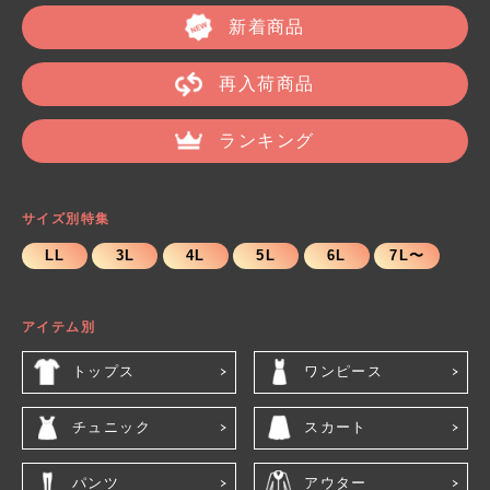
新着商品
再入荷商品
ランキング
サイズ別特集
LL
3L
4L
5L
6L
7L〜
アイテム別
トップス
ワンピース
チュニック
スカート
パンツ
アウター