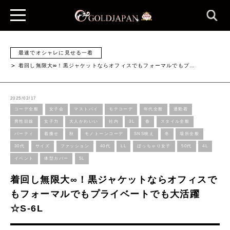
最速でオシャレに見せる一着
着回し無限大∞！黒ジャケットならオフィスでもフォーマルでもプ…
2025/02/17
コーデ全般
女子会
マストバイ
モテコーデ
年代全般
通勤着
男性目線
女子力
大人かわいい
社内
3L
春
スタイル全般
パーティ
着痩せ
秋
モノトーンコーデ
SNS映え
冬
場所全般
30代
サイズ
ファッション
40代
LL
ぽっちゃり女子
50代
4L
イベント
体型カバー
5L
着回し無限大∞！黒ジャケットならオフィスで
もフォーマルでもプライベートでも大活躍
☆S-6L