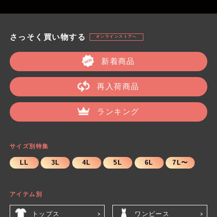
さっそく買い物する
オンラインストアへ
新着商品
再入荷商品
ランキング
サイズ別特集
LL
3L
4L
5L
6L
7L〜
アイテム別
トップス
ワンピース