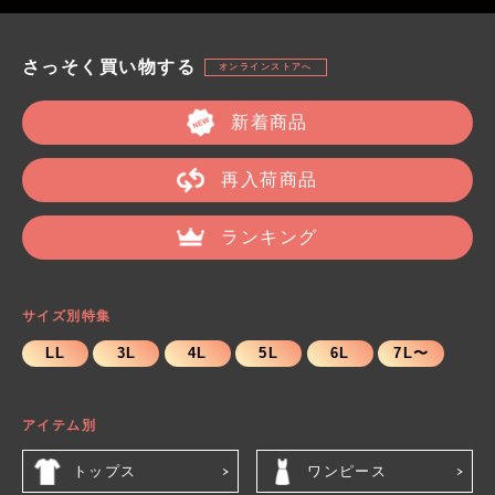
さっそく買い物する
オンラインストアへ
新着商品
再入荷商品
ランキング
サイズ別特集
LL
3L
4L
5L
6L
7L〜
アイテム別
トップス
ワンピース