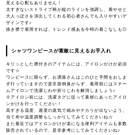
見える心配もありません！
太すぎないストライプ柄が縦のラインを強調し、着やせと
大人っぽさを演出してくれる初心者さんでも入りやすいデ
ザインです♪
抜き襟で着用すれば、トレンド感ある今時の着こなしも◎
シャツワンピースが素敵に見えるお手入れ
キリッとした襟付きのアイテムには、アイロンがけが必須
です☆
ワンピースに限らず、お洒落さんはこのひと手間をおしま
ず行っていますので是非面倒臭がらず、着用前にはスチー
ムアイロンで洗濯じわや折りじわを解消しましょう♪
※アイロン前には、洗濯タグに従って素材にあったアイロ
ンがけを行ってください！
高すぎる温度、過度の蒸気で縮みやテカリが出ないよう、
当て布や温度調整もしっかりしてみてくださいね☆
また最近ではアイロンがけが楽になる便利アイテムも多数
販売されているので、是非参考にしてみてくださいね♪