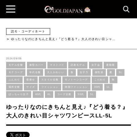
読モ・コーディネート
ゆったりなのにきちんと見え♪『どう着る？』大人のきれい目シャ…
2024/09/09
モデル全般
体型カバー
マストバイ
読者モデル
女子会
通勤着
モテコーデ
年代全般
大人かわいい
春
女子力
個性派
夏
3L
ふんわり
着痩せ
スタイル全般
モノトーンコーデ
こだわり
秋
場所全般
サイズ
ファッション
韓国ファッション
30代
LL
ぽっちゃり女子
40代
4L
コーデ全般
50代
5L
ゆったりなのにきちんと見え♪『どう着る？』
大人のきれい目シャツワンピースLL-5L