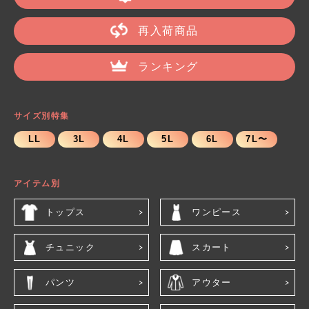
再入荷商品
ランキング
サイズ別特集
LL
3L
4L
5L
6L
7L〜
アイテム別
トップス
ワンピース
チュニック
スカート
パンツ
アウター