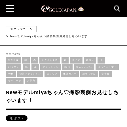
スタッフコラム
Newモデルmiyaちゃん♡撮影裏側お見せしちゃいます！
2023/06/05
男性目線
3L
春
スタイル全般
夏
サイズ
着痩せ
LL
SNS映え
4L
5L
ファッション
30代
大人かわいい
ぽっちゃり女子
40代
韓国ファッション
スタッフ
体型カバー
読者モデル
女子会
モテコーデ
女子力
Newモデルmiyaちゃん♡撮影裏側お見せしち
ゃいます！