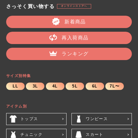
さっそく買い物する
オンラインストアへ
新着商品
再入荷商品
ランキング
サイズ別特集
LL
3L
4L
5L
6L
7L〜
アイテム別
トップス
ワンピース
チュニック
スカート