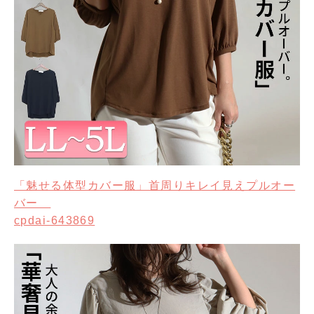
「魅せる体型カバー服」首周りキレイ見えプルオー
バー
cpdai-643869