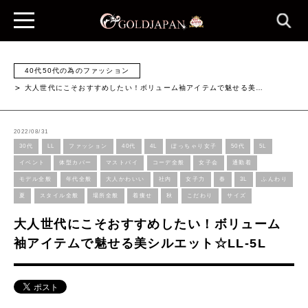
40代50代の為のファッション
大人世代にこそおすすめしたい！ボリューム袖アイテムで魅せる美…
2022/08/31
30代
LL
ファッション
40代
4L
ぽっちゃり女子
50代
5L
イベント
体型カバー
マストバイ
コーデ全般
女子会
通勤着
モデル全般
年代全般
大人かわいい
社内
女子力
春
3L
ふんわり
夏
スタイル全般
場所全般
着痩せ
秋
こだわり
サイズ
大人世代にこそおすすめしたい！ボリューム
袖アイテムで魅せる美シルエット☆LL-5L