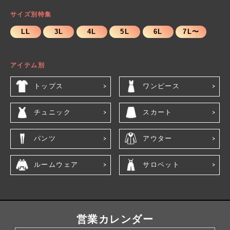
サイズ別特集
LL
3L
4L
5L
6L
7L〜
アイテム別
トップス
ワンピース
チュニック
スカート
パンツ
アウター
ルームウェア
サロペット
営業カレンダー