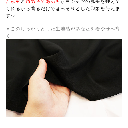
た素材
と
締め色である黒
が
白シャツの膨張を抑えて
くれるから着るだけでほっそりとした印象を与えま
す☆
▼このしっかりとした生地感があなたを着やせへ導
く！