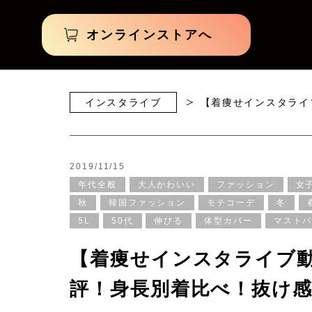
オンラインストアへ
インスタライブ
【着痩せインスタライ
2019/11/15
年代全般
大人かわいい
ファッション
女
秋
韓国ファッション
モテコーデ
冬
5L
50代
伸びる
体型カバー
マスト
【着痩せインスタライブ
評！身長別着比べ！抜け