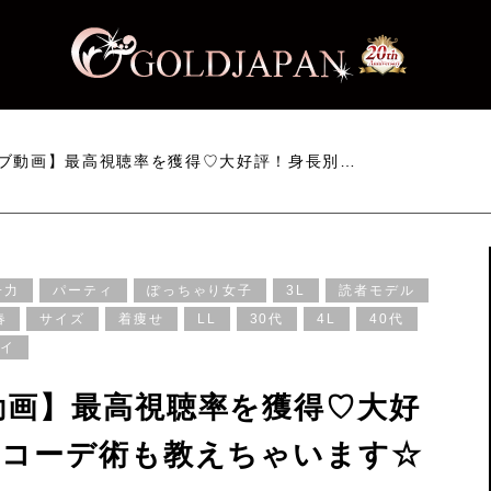
ブ動画】最高視聴率を獲得♡大好評！身長別…
子力
パーティ
ぽっちゃり女子
3L
読者モデル
春
サイズ
着痩せ
LL
30代
4L
40代
バイ
動画】最高視聴率を獲得♡大好
感コーデ術も教えちゃいます☆