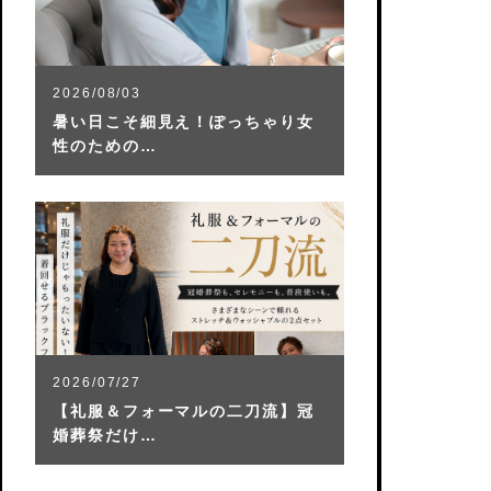
2026/08/03
暑い日こそ細見え！ぽっちゃり女
性のための…
2026/07/27
【礼服＆フォーマルの二刀流】冠
婚葬祭だけ…