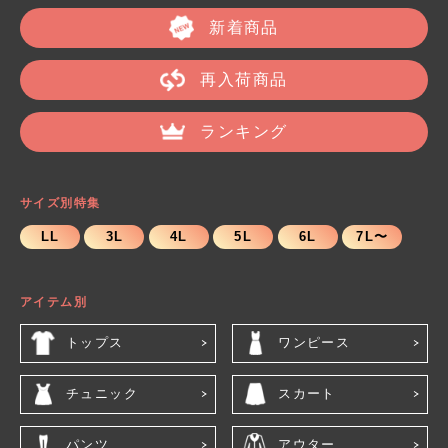
新着商品
再入荷商品
ランキング
サイズ別特集
LL
3L
4L
5L
6L
7L〜
アイテム別
トップス
ワンピース
チュニック
スカート
パンツ
アウター