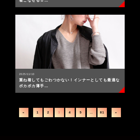
着こなせる☆…
2025/11/10
重ね着してもごわつかない！インナーとしても最適な
ポカポカ薄手…
«
1
2
3
4
5
…
81
»