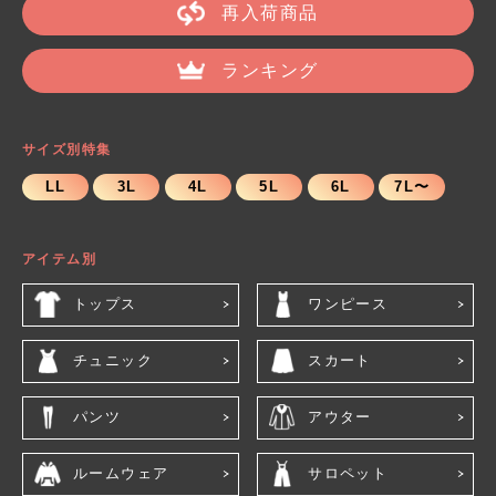
再入荷商品
ランキング
サイズ別特集
LL
3L
4L
5L
6L
7L〜
アイテム別
トップス
ワンピース
チュニック
スカート
パンツ
アウター
ルームウェア
サロペット